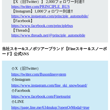
【X（旧Twitter）】 2,000フォロワー到達‼
https://twitter.com/PRINCIPLE_BUS
【Instagram】1,000フォロワー到達‼
https://www.instagram.com/principle_automobile/
【Facebook】
https://www.facebook.com/principlebus
【Threads】
https://www.threads.net/@principle_automobile
当社スキー&スノボツアーブランド【Fineスキー＆スノーボ
ード】公式SNS
⛄X（旧Twitter）
https://twitter.com/Busonlinesystem
⛄Instagram
https://www.instagram.com/fine_ski_snowboard/
⛄Facebook
https://www.facebook.com/Finetourist
⛄LINE
https://page.line.me/634nukqc?openQrModal=true