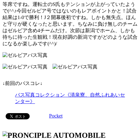
等席ですね。運転士のS氏もテンションが上がっていたよう
で(^^♪今回ゼルビア号ではないのもレアポイントかと！試合
結果は1-0で勝利！J２開幕後初ですね。しかも無失点。ほん
と守りが硬くなったと思います。ちなみに負け無しのチーム
はゼルビア含め4チームだけ。次節は新潟でホーム、しかも
待ちに待った生観戦！現在好調の新潟ですがどのような試合
になるか楽しみです(^^)/
↓前回のバスコレ↓
バス写真コレクション《清泉寮、自然ふれあいセ
ンター》
Pocket