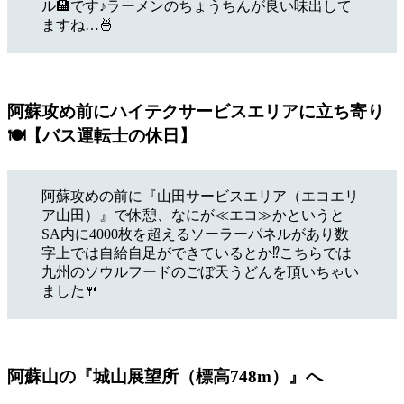
ル🏨です♪ラーメンのちょうちんが良い味出して
ますね…🍜
阿蘇攻め前にハイテクサービスエリアに立ち寄り
🍽【バス運転士の休日】
阿蘇攻めの前に『山田サービスエリア（エコエリ
ア山田）』で休憩、なにが≪エコ≫かというと
SA内に4000枚を超えるソーラーパネルがあり数
字上では自給自足ができているとか⁉こちらでは
九州のソウルフードのごぼ天うどんを頂いちゃい
ました🍴
阿蘇山の『城山展望所（標高748m）』へ