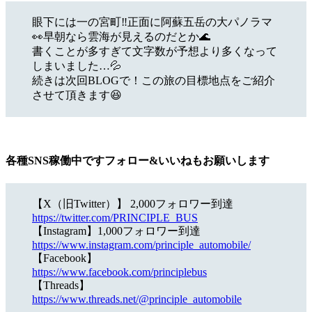
眼下には一の宮町‼正面に阿蘇五岳の大パノラマ
👀早朝なら雲海が見えるのだとか🌊
書くことが多すぎて文字数が予想より多くなって
しまいました…💦
続きは次回BLOGで！この旅の目標地点をご紹介
させて頂きます😆
各種SNS稼働中ですフォロー&いいねもお願いします
【X（旧Twitter）】 2,000フォロワー到達
https://twitter.com/PRINCIPLE_BUS
【Instagram】1,000フォロワー到達
https://www.instagram.com/principle_automobile/
【Facebook】
https://www.facebook.com/principlebus
【Threads】
https://www.threads.net/@principle_automobile