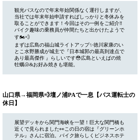
観光バスなので年末年始関係なく運行しますが、
当社では年末年始申請すればしっかりと冬休みを
取ることができます！今回はその一例をご紹介‼
バイク趣味の乗務員が仲間たちと出かけたようで
す🏍💨
まずは広島の福山城ライトアップ✨徳川家康のい
とこ水野勝成が城主で『日本城郭の最高到達点で
あり最高傑作 』らしいです😳広島といえばの焼
牡蠣🐚&お好み焼きも堪能。
山口県→福岡県💨壇ノ浦PAで一息【バス運転士の
休日】
展望デッキから関門海峡を一望！巨大な関門橋も
近くで見られました👀この日の宿は『グリーンホ
テル』さんに宿泊。バイク旅らしくビジネスホテ