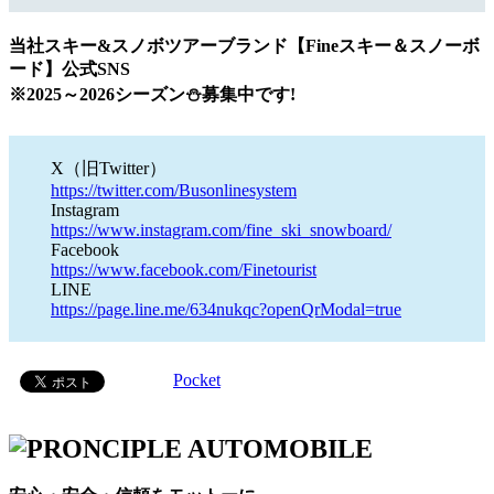
当社スキー&スノボツアーブランド【Fineスキー＆スノーボ
ード】公式SNS
※2025～2026シーズン⛄募集中です!
X（旧Twitter）
https://twitter.com/Busonlinesystem
Instagram
https://www.instagram.com/fine_ski_snowboard/
Facebook
https://www.facebook.com/Finetourist
LINE
https://page.line.me/634nukqc?openQrModal=true
Pocket