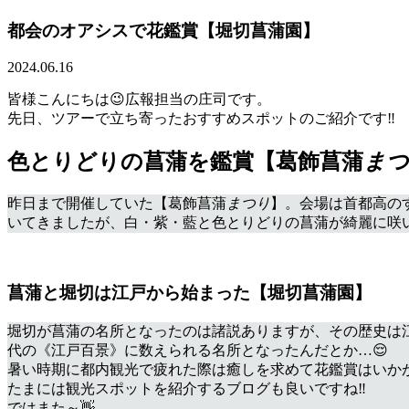
都会のオアシスで花鑑賞【堀切菖蒲園】
2024.06.16
皆様こんにちは😉広報担当の庄司です。
先日、ツアーで立ち寄ったおすすめスポットのご紹介です‼
色とりどりの菖蒲を鑑賞【葛飾菖蒲
まつ
昨日まで開催していた【葛飾菖蒲
まつり
】。会場は首都高の
いてきましたが、白・紫・藍と色とりどりの菖蒲が綺麗に咲いて
菖蒲と堀切は江戸から始まった【堀切菖蒲園】
堀切が菖蒲の名所となったのは諸説ありますが、その歴史は
代の《江戸百景》に数えられる名所となったんだとか…😌
暑い時期に都内観光で疲れた際は癒しを求めて花鑑賞はいか
たまには観光スポットを紹介するブログも良いですね‼
ではまた～👋