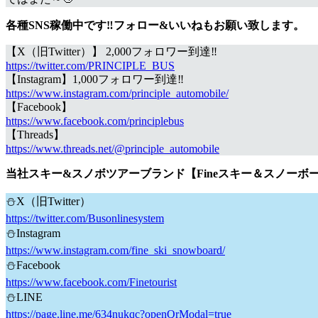
各種SNS稼働中です‼フォロー&いいねもお願い致します。
【X（旧Twitter）】 2,000フォロワー到達‼
https://twitter.com/PRINCIPLE_BUS
【Instagram】1,000フォロワー到達‼
https://www.instagram.com/principle_automobile/
【Facebook】
https://www.facebook.com/principlebus
【Threads】
https://www.threads.net/@principle_automobile
当社スキー&スノボツアーブランド【Fineスキー＆スノーボー
⛄X（旧Twitter）
https://twitter.com/Busonlinesystem
⛄Instagram
https://www.instagram.com/fine_ski_snowboard/
⛄Facebook
https://www.facebook.com/Finetourist
⛄LINE
https://page.line.me/634nukqc?openQrModal=true