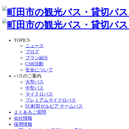
TOPICS
ニュース
ブログ
プラン紹介
CSR活動
安全について
バスのご案内
大型バス
中型バス
マイクロバス
プレミアムマイクロバス
FC町田ゼルビア チームバス
よくあるご質問
会社情報
採用情報