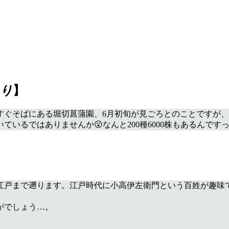
り
】
すぐそばにある堀切菖蒲園、6月初旬が見ごろとのことですが、私
いるではありませんか😮なんと200種6000株もあるんです
江戸まで遡ります。江戸時代に小高伊左衛門という百姓が趣味
がでしょう…。