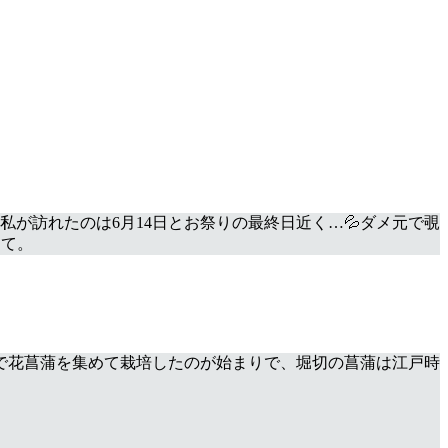
が訪れたのは6月14日とお祭りの最終日近く…💦ダメ元で覗
って。
で花菖蒲を集めて栽培したのが始まりで、堀切の菖蒲は江戸時