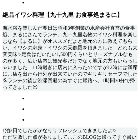
絶品イワシ料理【九十九里 お食事処まるに】
海水浴を楽しんだ翌日は昭和3年創業の水産会社直営の食事
処、まるにさんでランチ。九十九里名物のイワシ料理を楽し
むなら【まるに】がオススメだよと地元の方に教えてもら
い、イワシの刺身・イワシの天麩羅を頂きました！どれも大
変美味✨定食はだいたい1,500円くらいとリーズナブルなも
のが多く、広い店内は観光客だけでなく地元の方もいらっし
ゃいました！11時過ぎに店内に入ったのですが12時には満席
に…店を出たら行列が出来ていたのでギリギリセーフでした
💦ランチの後は渋滞回避の為すぐに帰路へ、1時間30分で帰
ってきました😉
1泊2日でしたがかなりリフレッシュできましたよ✨
ただ失敗した点がありまして…このBLOGは帰ってすぐ書い