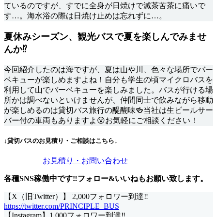
ているのですが、すでに全身が日焼けで滅茶苦茶に痛いで
す…。海水浴の際は日焼け止めは忘れずに…。
夏休みシーズン、観光バスで夏を楽しんでみませ
んか⁉
今回紹介したのは海ですが、夏は山や川、色々な場所でバー
ベキューが楽しめますよね！自分も学生の頃マイクロバスを
利用して山でバーベキューを楽しみました。バスが行ける場
所かは調べないといけませんが、仲間同士で飲みながら移動
が楽しめるのは貸切バス旅行の醍醐味🍻当社は生ビールサー
バー付の車両もありますよ😮お気軽にご相談ください！
↓貸切バスのお見積り・ご相談はこちら↓
お見積り・お問い合わせ
各種SNS稼働中です‼フォロー&いいねもお願い致します。
【X（旧Twitter）】 2,000フォロワー到達‼
https://twitter.com/PRINCIPLE_BUS
【Instagram】1,000フォロワー到達‼