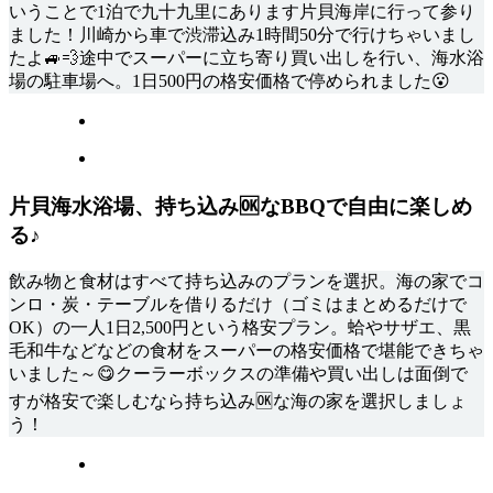
いうことで1泊で九十九里にあります片貝海岸に行って参り
ました！川崎から車で渋滞込み1時間50分で行けちゃいまし
たよ🚙💨途中でスーパーに立ち寄り買い出しを行い、海水浴
場の駐車場へ。1日500円の格安価格で停められました😮
片貝海水浴場、持ち込み🆗なBBQで自由に楽しめ
る♪
飲み物と食材はすべて持ち込みのプランを選択。海の家でコ
ンロ・炭・テーブルを借りるだけ（ゴミはまとめるだけで
OK）の一人1日2,500円という格安プラン。蛤やサザエ、黒
毛和牛などなどの食材をスーパーの格安価格で堪能できちゃ
いました～😋クーラーボックスの準備や買い出しは面倒で
すが格安で楽しむなら持ち込み🆗な海の家を選択しましょ
う！