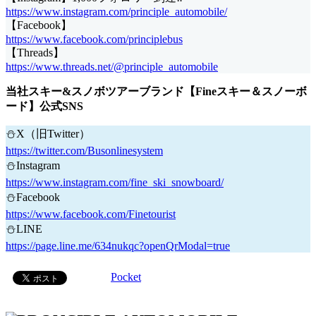
https://www.instagram.com/principle_automobile/
【Facebook】
https://www.facebook.com/principlebus
【Threads】
https://www.threads.net/@principle_automobile
当社スキー&スノボツアーブランド【Fineスキー＆スノーボ
ード】公式SNS
⛄X（旧Twitter）
https://twitter.com/Busonlinesystem
⛄Instagram
https://www.instagram.com/fine_ski_snowboard/
⛄Facebook
https://www.facebook.com/Finetourist
⛄LINE
https://page.line.me/634nukqc?openQrModal=true
Pocket