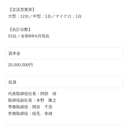
【京浜営業所】
大型：12台／中型：1台／マイクロ：1台
【合計台数】
53台／令和8年6月現在
資本金
20,000,000円
役員
代表取締役社長：阿部 靖
取締役副社長：木野 隆之
専務取締役：関谷 千浩
常務取締役：稲毛 幸雄