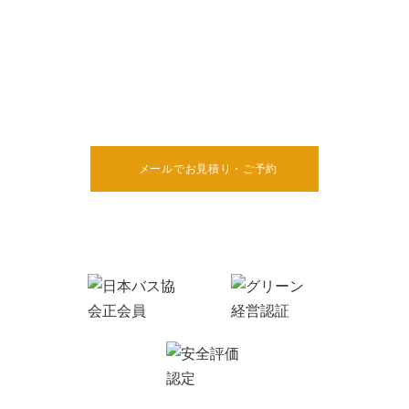
安心・安全・信頼をモットーに、
快適な旅のお手伝いをさせていただきます。
当社保有の貸切バスのご案内はもちろんの事、コース作成・ホテル・見学場
所等の
プランニングも経験豊富なスタッフが親切丁寧に対応します。
メールでお見積り・ご予約