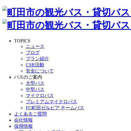
TOPICS
ニュース
ブログ
プラン紹介
CSR活動
安全について
バスのご案内
大型バス
中型バス
マイクロバス
プレミアムマイクロバス
FC町田ゼルビア チームバス
よくあるご質問
会社情報
採用情報